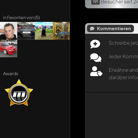
Besucher
seit 2
191
in Favoriten von (5)
Kommentieren
Schreibe jet
Jeder Kommen
Erwähne and
Awards
darüber info