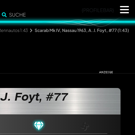
{PROFILEBAR}
SUCHE
ennautos 1:43
Scarab Mk IV, Nassau 1963, A. J. Foyt, #77 (1:43)
J. Foyt, #77