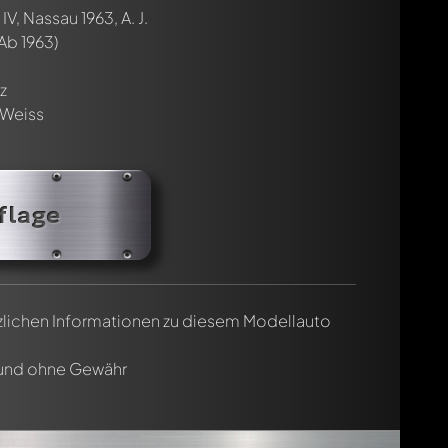
V, Nassau 1963, A. J.
cht. Sie werden dann automatisch darüber informiert.
Ab 1963)
z
-Weiss
flage
tzlichen Informationen zu diesem Modellauto
 und ohne Gewähr