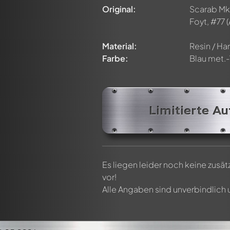
n von allen Mitgliedern diskutiert werden. Es ist wie ein Chat.
Original:
Scarab Mk I
delly-Mitglieder durch die Verwendung eines
@
in deiner Nachri
Foyt, #77
(
Material:
Resin / Har
Farbe:
Blau met.
Limitierte Au
Es liegen leider noch keine zusä
vor!
Alle Angaben sind unverbindlich