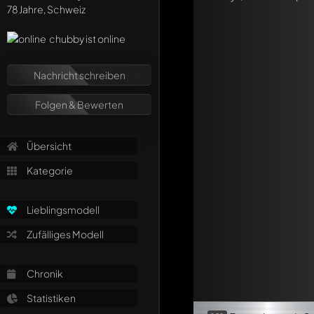
Jeder Kommentar kan
78 Jahre, Schweiz
Erwähne andere Mo
chubby ist online
Nachricht schreiben
Folgen & Bewerten
Übersicht
Kategorie
Lieblingsmodell
Zufälliges Modell
Chronik
Statistiken