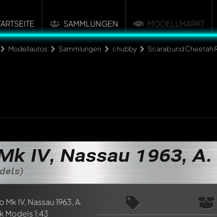
TARTSEITE
SAMMLUNGEN
MODELLMARKT
Modellautos
Sammlungen
chubby
Scarab und Cheetah R
Mk IV, Nassau 1963, A. 
dels)
n ersten Kommentar zu diesem Modell!