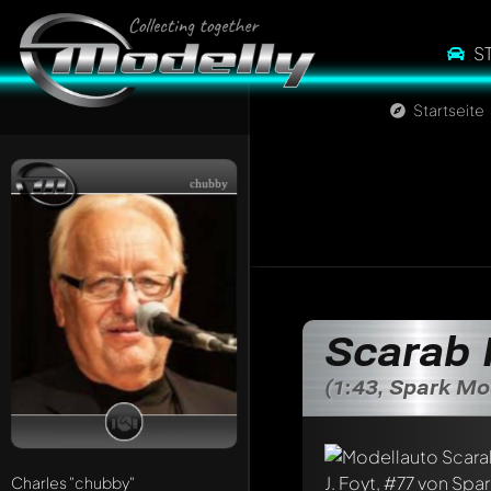
S
Startseite
chubby
Scarab 
(1:43, Spark Mo
Schreibe jetzt eine
Charles
"chubby"