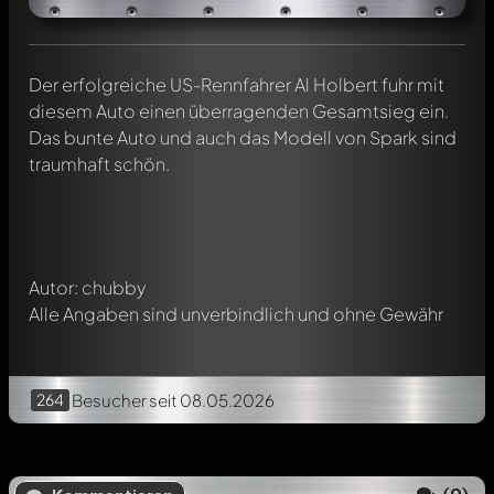
Der erfolgreiche US-Rennfahrer Al Holbert fuhr mit
Schreibe jetzt einen ersten Kommentar zu diesem Modell!
diesem Auto einen überragenden Gesamtsieg ein.
Jeder Kommentar kann von allen Mitgliedern diskutiert
Das bunte Auto und auch das Modell von Spark sind
werden. Es ist wie ein Chat.
traumhaft schön.
Erwähne andere Modelly-Mitglieder durch die
Verwendung eines
@
in deiner Nachricht. Sie werden dann
automatisch darüber informiert.
Autor: chubby
Alle Angaben sind unverbindlich und ohne Gewähr
264
Besucher
seit 08.05.2026