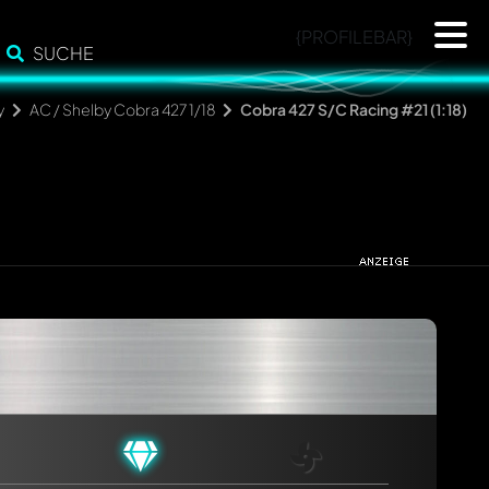
{PROFILEBAR}
SUCHE
y
AC / Shelby Cobra 427 1/18
Cobra 427 S/C Racing #21 (1:18)
cht. Sie werden dann automatisch darüber informiert.