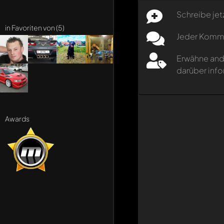
Schreibe jet
in Favoriten von (5)
Jeder Kommen
Erwähne and
darüber info
Awards