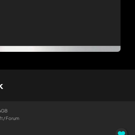
k
AGB
t / Forum