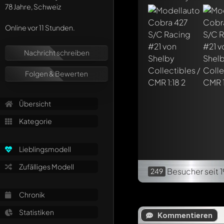
78 Jahre, Schweiz
Online vor 11 Stunden.
Nachricht schreiben
Folgen & Bewerten
Übersicht
Kategorie
Lieblingsmodell
Zufälliges Modell
Besucher
seit 
249
Chronik
Statistiken
Kommentieren