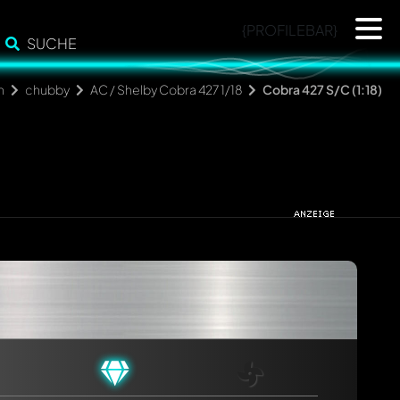
{PROFILEBAR}
SUCHE
n
chubby
AC / Shelby Cobra 427 1/18
Cobra 427 S/C (1:18)
cht. Sie werden dann automatisch darüber informiert.