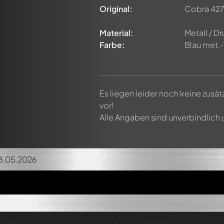
Original:
Cobra 427
Material:
Metall / D
Farbe:
Blau met.
Es liegen leider noch keine zusä
vor!
Alle Angaben sind unverbindlich
18.05.2026