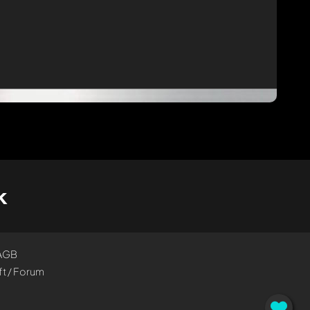
k
AGB
t / Forum