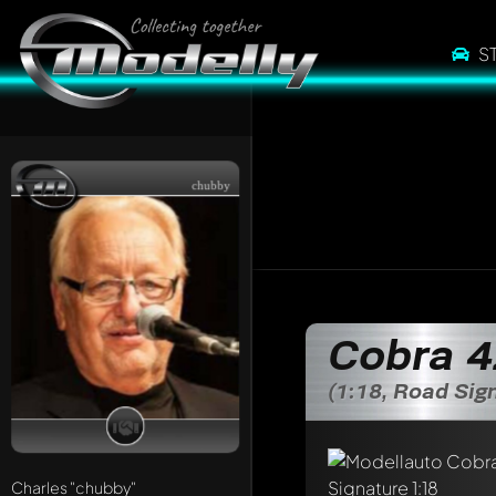
S
chubby
Schreibe jetzt eine
Cobra 4
Jeder Kommentar kan
Erwähne andere Mo
(1:18, Road Sig
Charles
"chubby"