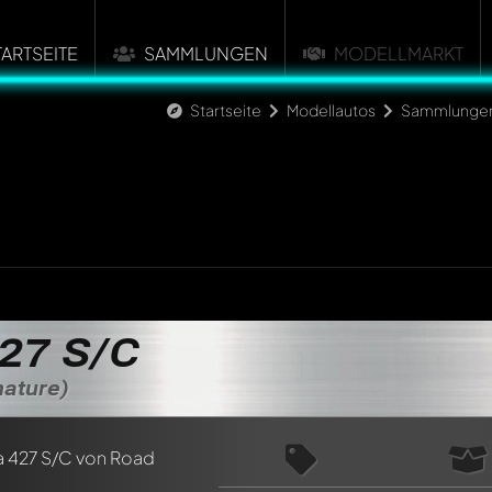
TARTSEITE
SAMMLUNGEN
MODELLMARKT
Startseite
Modellautos
Sammlunge
n ersten Kommentar zu diesem Modell!
27 S/C
n von allen Mitgliedern diskutiert werden. Es ist wie ein Chat.
delly-Mitglieder durch die Verwendung eines
@
in deiner Nachri
nature)