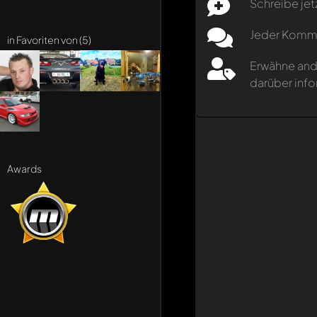
Schreibe jet
Jeder Kommen
in Favoriten von (5)
Erwähne and
darüber info
Awards