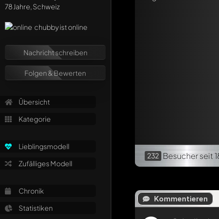
78 Jahre, Schweiz
chubby ist online
Nachricht schreiben
Folgen & Bewerten
Übersicht
Kategorie
Lieblingsmodell
Besucher
seit 
232
Zufälliges Modell
Chronik
Kommentieren
Statistiken