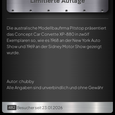
Limitierte Auflage
Die australische Modellbaufirma Pitstop präsentiert
das Concept Car Corvette XP-880 in zwölf
Schreibe jetzt einen ersten Kommentar zu diesem Modell!
Exemplaren so, wie es 1968 an der New York Auto
Jeder Kommentar kann von allen Mitgliedern diskutiert
Show und 1969 an der Sidney Motor Show gezeigt
werden. Es ist wie ein Chat.
wurde.
Erwähne andere Modelly-Mitglieder durch die
Verwendung eines
@
in deiner Nachricht. Sie werden dann
automatisch darüber informiert.
Autor: chubby
Alle Angaben sind unverbindlich und ohne Gewähr
482
Besucher
seit 23.01.2026