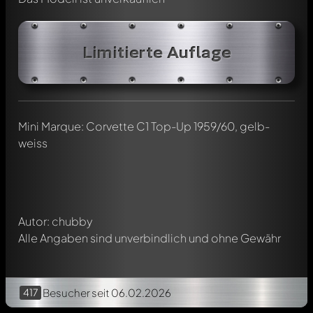
Limitierte Auflage
Schreibe jetzt einen ersten Kommentar zu diesem Modell!
Jeder Kommentar kann von allen Mitgliedern diskutiert
Mini Marque: Corvette C1 Top-Up 1959/60, gelb-
werden. Es ist wie ein Chat.
weiss
Erwähne andere Modelly-Mitglieder durch die
Verwendung eines
@
in deiner Nachricht. Sie werden dann
automatisch darüber informiert.
Autor: chubby
Alle Angaben sind unverbindlich und ohne Gewähr
417
Besucher
seit 06.02.2026