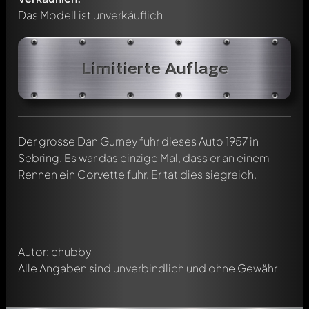
Das Modell ist unverkäuflich
Limitierte Auflage
Schreibe jetzt einen ersten Kommentar zu diesem Modell!
Der grosse Dan Gurney fuhr dieses Auto 1957 in
Jeder Kommentar kann von allen Mitgliedern diskutiert
Sebring. Es war das einzige Mal, dass er an einem
werden. Es ist wie ein Chat.
Rennen ein Corvette fuhr. Er tat dies siegreich.
Erwähne andere Modelly-Mitglieder durch die
Verwendung eines
@
in deiner Nachricht. Sie werden dann
automatisch darüber informiert.
Autor: chubby
Alle Angaben sind unverbindlich und ohne Gewähr