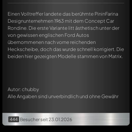
Einen Volltreffer landete das berühmte PininFarina
Designunternehmen 1963 mit dem Concept Car
Rondine. Die erste Variante litt ästhetisch unter der
von gewissen englischen Ford Autos
Schreibe jetzt einen ersten Kommentar zu diesem Modell!
übernommenen nach vorne reichenden
Jeder Kommentar kann von allen Mitgliedern diskutiert
Heckscheibe, doch das wurde schnell korrigiert. Die
werden. Es ist wie ein Chat.
beiden hier gezeigten Modelle stammen von Matrix.
Erwähne andere Modelly-Mitglieder durch die
Verwendung eines
@
in deiner Nachricht. Sie werden dann
automatisch darüber informiert.
Autor: chubby
Alle Angaben sind unverbindlich und ohne Gewähr
444
Besucher
seit 23.01.2026