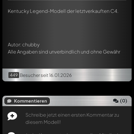
Jeder Kommentar kann von allen Mitgliedern diskutiert
werden. Es ist wie ein Chat.
Kentucky Legend-Modell der letztverkauften C4.
Erwähne andere Modelly-Mitglieder durch die
Verwendung eines
@
in deiner Nachricht. Sie werden dann
automatisch darüber informiert.
Autor: chubby
Alle Angaben sind unverbindlich und ohne Gewähr
449
Besucher
seit 16.01.2026
(
0
)
Kommentieren
Schreibe jetzt einen ersten Kommentar zu
diesem Modell!