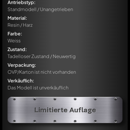
Antriebstyp:
Standmodell / Unangetrieben
Material:
Resin / Harz
Farbe:
Weiss
Zustand:
Tadelloser Zustand / Neuwertig
Verpackung:
OVP/Karton ist nicht vorhanden
Verkäuflich:
Das Modell ist unverkäuflich
Limitierte Auflage
Schreibe jetzt einen ersten Kommentar zu diesem Modell!