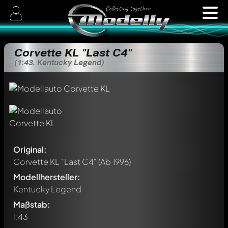
Corvette KL "Last C4"
(1:43, Kentucky Legend)
Original:
Corvette KL "Last C4"
(Ab 1996)
Modellhersteller:
Kentucky Legend
Maßstab:
1:43