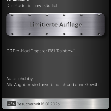
Das Modell ist unverkäuflich
Limitierte Auflage
Schreibe jetzt einen ersten Kommentar zu diesem Modell!
Jeder Kommentar kann von allen Mitgliedern diskutiert
werden. Es ist wie ein Chat.
C3 Pro-Mod Dragster 1981 "Rainbow"
Erwähne andere Modelly-Mitglieder durch die
Verwendung eines
@
in deiner Nachricht. Sie werden dann
automatisch darüber informiert.
Autor: chubby
Alle Angaben sind unverbindlich und ohne Gewähr
484
Besucher
seit 15.01.2026