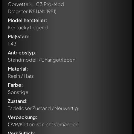
Corvette KL C3 Pro-Mod
Dragster 1981
(Ab 1981)
Modellhersteller:
Kentucky Legend
Maßstab:
1:43
Antriebstyp:
Standmodell / Unangetrieben
Material:
Resin / Harz
Farbe:
Sonstige
Zustand:
Tadelloser Zustand / Neuwertig
Verpackung:
OVP/Karton ist nicht vorhanden
Verkäuflich: