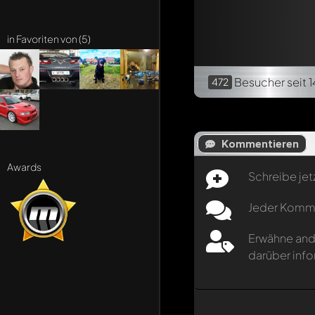
in Favoriten von (5)
Besucher
seit 
472
Kommentieren
Awards
Schreibe jet
Jeder Kommen
Erwähne and
darüber info