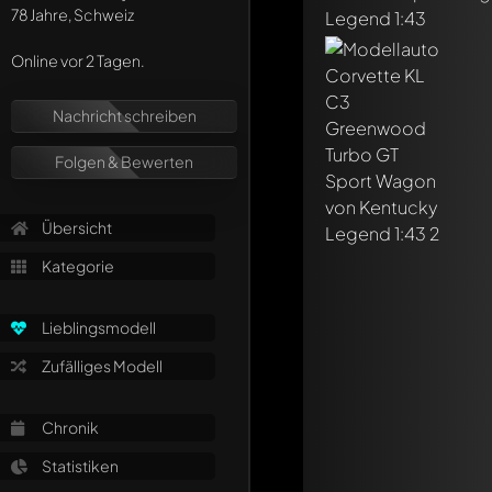
78 Jahre, Schweiz
Online vor 2 Tagen.
Schreibe jetzt eine
Nachricht schreiben
Jeder Kommentar kan
Erwähne andere Mo
Folgen & Bewerten
Übersicht
Kategorie
Lieblingsmodell
Zufälliges Modell
Chronik
Statistiken