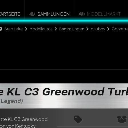
TARTSEITE
SAMMLUNGEN
MODELLMARKT
Startseite
Modellautos
Sammlungen
chubby
Corvette
e KL C3 Greenwood Tur
 Legend)