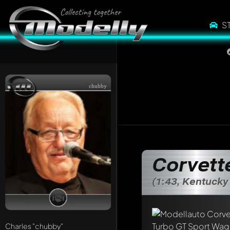
S
chubby
Corvett
(1:43, Kentucky
Charles
"chubby"