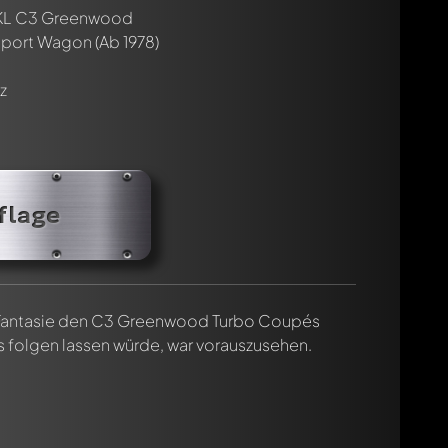
 KL C3 Greenwood
Sport Wagon
(Ab 1978)
z
cht. Sie werden dann automatisch darüber informiert.
flage
 Fantasie den C3 Greenwood Turbo Coupés
 folgen lassen würde, war vorauszusehen.