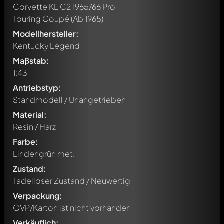
Corvette KL C2 1965/66 Pro
Touring Coupé
(Ab 1965)
Modellhersteller:
Kentucky Legend
Maßstab:
1:43
Antriebstyp:
Standmodell / Unangetrieben
Material:
Resin / Harz
Farbe:
Lindengrün met.
Zustand:
Tadelloser Zustand / Neuwertig
Verpackung:
OVP/Karton ist nicht vorhanden
Verkäuflich: