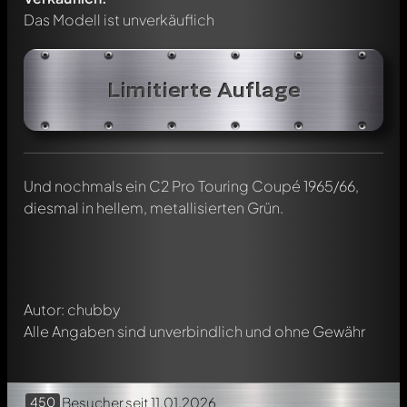
Das Modell ist unverkäuflich
Limitierte Auflage
Schreibe jetzt einen ersten Kommentar zu diesem Modell!
Jeder Kommentar kann von allen Mitgliedern diskutiert
Und nochmals ein C2 Pro Touring Coupé 1965/66,
werden. Es ist wie ein Chat.
diesmal in hellem, metallisierten Grün.
Erwähne andere Modelly-Mitglieder durch die
Verwendung eines
@
in deiner Nachricht. Sie werden dann
automatisch darüber informiert.
Autor: chubby
Alle Angaben sind unverbindlich und ohne Gewähr
450
Besucher
seit 11.01.2026