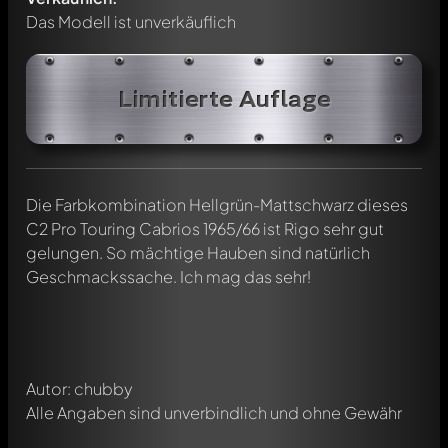
Das Modell ist unverkäuflich
Limitierte Auflage
Die Farbkombination Hellgrün-Mattschwarz dieses
Schreibe jetzt einen ersten Kommentar zu diesem Modell!
C2 Pro Touring Cabrios 1965/66 ist Rigo sehr gut
Jeder Kommentar kann von allen Mitgliedern diskutiert
gelungen. So mächtige Hauben sind natürlich
werden. Es ist wie ein Chat.
Geschmackssache. Ich mag das sehr!
Erwähne andere Modelly-Mitglieder durch die
Verwendung eines
@
in deiner Nachricht. Sie werden dann
automatisch darüber informiert.
Autor: chubby
Alle Angaben sind unverbindlich und ohne Gewähr