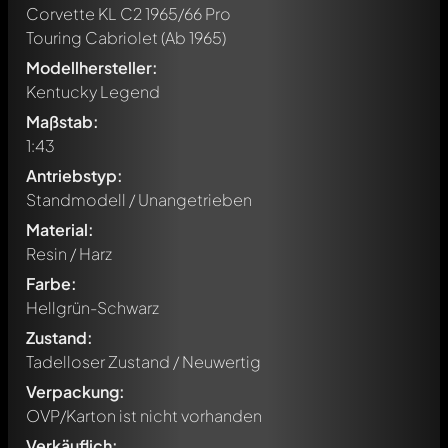
Corvette KL C2 1965/66 Pro
Touring Cabriolet
(Ab 1965)
Modellhersteller:
Kentucky Legend
Maßstab:
1:43
Antriebstyp:
Standmodell / Unangetrieben
Material:
Resin / Harz
Farbe:
Hellgrün-Schwarz
Zustand:
Tadelloser Zustand / Neuwertig
Verpackung:
OVP/Karton ist nicht vorhanden
Verkäuflich: