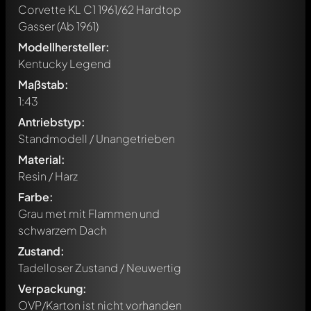
Corvette KL C1 1961/62 Hardtop
Gasser
(Ab 1961)
Modellhersteller:
Kentucky Legend
Maßstab:
1:43
Antriebstyp:
Standmodell / Unangetrieben
Material:
Resin / Harz
Farbe:
Grau met mit Flammen und
schwarzem Dach
Zustand:
Tadelloser Zustand / Neuwertig
Verpackung:
OVP/Karton ist nicht vorhanden