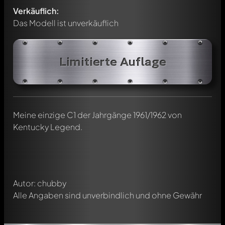
Verkäuflich:
Das Modell ist unverkäuflich
Limitierte Auflage
Schreibe jetzt einen ersten Kommentar zu diesem Modell!
Jeder Kommentar kann von allen Mitgliedern diskutiert
Meine einzige C1 der Jahrgänge 1961/1962 von
werden. Es ist wie ein Chat.
Kentucky Legend.
Erwähne andere Modelly-Mitglieder durch die
Verwendung eines
@
in deiner Nachricht. Sie werden dann
automatisch darüber informiert.
Autor: chubby
Alle Angaben sind unverbindlich und ohne Gewähr