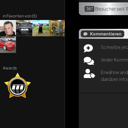
Besucher
seit 
387
in Favoriten von (5)
Kommentieren
Schreibe jet
Jeder Kommen
Awards
Erwähne and
darüber info