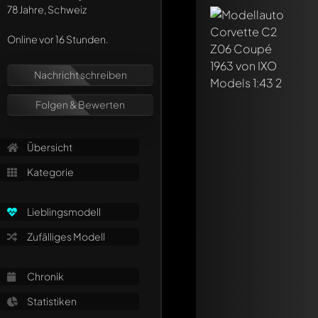
Schreibe jetzt eine
78 Jahre, Schweiz
Jeder Kommentar kan
Erwähne andere Mo
Online vor 16 Stunden.
Nachricht schreiben
Folgen & Bewerten
Übersicht
Kategorie
Lieblingsmodell
Zufälliges Modell
Chronik
Statistiken