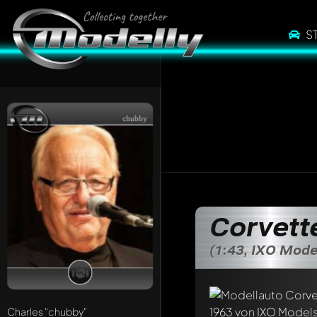
S
chubby
Corvett
(1:43, IXO Mode
Charles
"chubby"