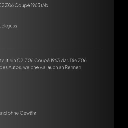
C2 Z06 Coupé 1963
(Ab
cht. Sie werden dann automatisch darüber informiert.
ruckguss
ellt ein C2 Z06 Coupé 1963 dar. Die Z06
 des Autos, welche v.a. auch an Rennen
 und ohne Gewähr