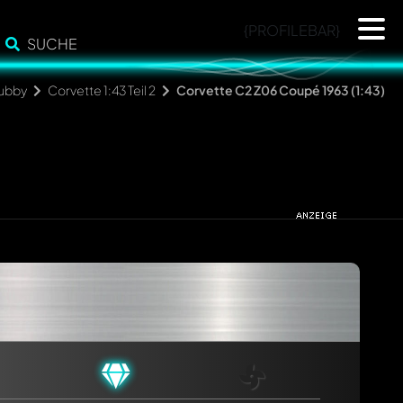
{PROFILEBAR}
SUCHE
ubby
Corvette 1:43 Teil 2
Corvette C2 Z06 Coupé 1963 (1:43)