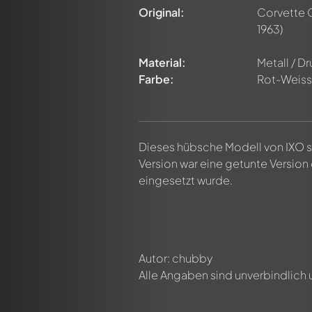
n ersten Kommentar zu diesem Modell!
Original:
Corvette 
n von allen Mitgliedern diskutiert werden. Es ist wie ein Chat.
1963)
delly-Mitglieder durch die Verwendung eines
@
in deiner Nachri
Material:
Metall / D
Farbe:
Rot-Weiss
Dieses hübsche Modell von IXO st
Version war eine getunte Version
eingesetzt wurde.
Autor: chubby
Alle Angaben sind unverbindlich