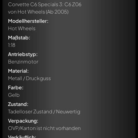
Corvette C6 Specials 3: C6 Z06
von Hot Wheels
(Ab 2005)
Modellhersteller:
Hot Wheels
Maßstab:
1:18
Antriebstyp:
Benzinmotor
Material:
Metall / Druckguss
Farbe:
Gelb
Zustand:
Tadelloser Zustand / Neuwertig
Verpackung:
OVP/Karton ist nicht vorhanden
Verkäuflich: