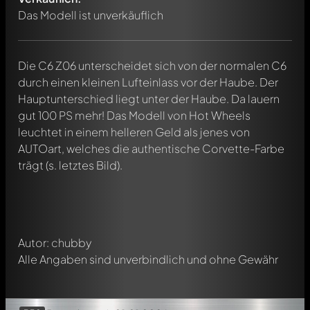
Das Modell ist unverkäuflich
Die C6 Z06 unterscheidet sich von der normalen C6
durch einen kleinen Lufteinlass vor der Haube. Der
Hauptunterschied liegt unter der Haube. Da lauern
gut 100 PS mehr! Das Modell von Hot Wheels
Schreibe jetzt einen ersten Kommentar zu diesem Modell!
leuchtet in einem helleren Geld als jenes von
Jeder Kommentar kann von allen Mitgliedern diskutiert
AUTOart, welches die authentische Corvette-Farbe
werden. Es ist wie ein Chat.
trägt (s. letztes Bild).
Erwähne andere Modelly-Mitglieder durch die
Verwendung eines
@
in deiner Nachricht. Sie werden dann
automatisch darüber informiert.
Autor: chubby
Alle Angaben sind unverbindlich und ohne Gewähr