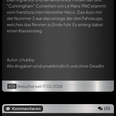
"Cunningham" Corvetten von Le Mans 1960 stammt
vom französischen Hersteller Heco. Das Auto mit
Schreibe jetzt einen ersten Kommentar zu diesem Modell!
der Nummer 3 war das einzige der drei Fahrzeuge,
Jeder Kommentar kann von allen Mitgliedern diskutiert
welches das Rennen zu Ende fuhr. Es errang dabei
werden. Es ist wie ein Chat.
einen Klassensieg.
Erwähne andere Modelly-Mitglieder durch die
Verwendung eines
@
in deiner Nachricht. Sie werden dann
automatisch darüber informiert.
Autor: chubby
Alle Angaben sind unverbindlich und ohne Gewähr
435
Besucher
seit 17.02.2026
(
0
)
Kommentieren