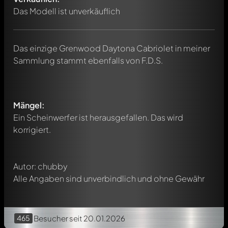
Das Modell ist unverkäuflich
Das einzige Grenwood Daytona Cabriolet in meiner
Sammlung stammt ebenfalls von F.D.S.
Schreibe jetzt einen ersten Kommentar zu diesem Modell!
Jeder Kommentar kann von allen Mitgliedern diskutiert
werden. Es ist wie ein Chat.
Mängel:
Erwähne andere Modelly-Mitglieder durch die
Ein Scheinwerfer ist herausgefallen. Das wird
Verwendung eines
@
in deiner Nachricht. Sie werden dann
korrigiert.
automatisch darüber informiert.
Autor: chubby
Alle Angaben sind unverbindlich und ohne Gewähr
465
Besucher
seit 20.01.2026