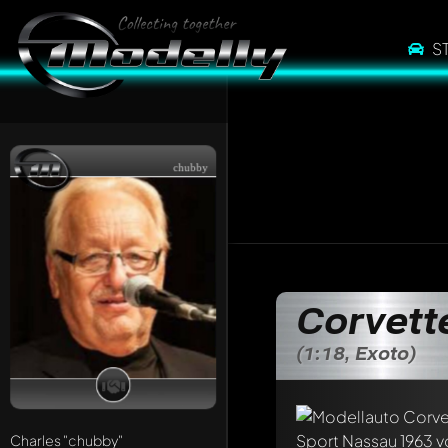
S
chubby
Corvett
(1:18, Exoto)
Charles
"chubby"