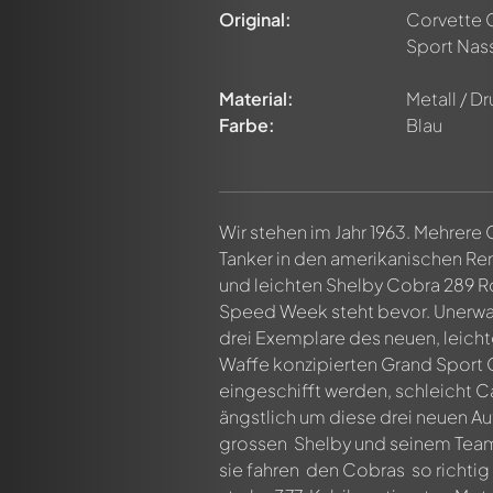
Original:
Corvette
Sport Nas
Material:
Metall / D
Farbe:
Blau
Wir stehen im Jahr 1963. Mehrere
Tanker in den amerikanischen Ren
und leichten Shelby Cobra 289 R
Speed Week steht bevor. Unerwa
drei Exemplare des neuen, leich
Waffe konzipierten Grand Sport 
eingeschifft werden, schleicht Ca
ängstlich um diese drei neuen A
grossen Shelby und seinem Team 
sie fahren den Cobras so richtig