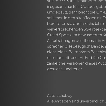
starke 377 Kubikzentimeter-Mot
insgesamt nur fünf Coupés gebau
n ersten Kommentar zu diesem Modell!
umgebaut), dann bricht die GM-D
n von allen Mitgliedern diskutiert werden. Es ist wie ein Chat.
schienen in den alten Tagen ein
delly-Mitglieder durch die Verwendung eines
@
in deiner Nachri
bereiteten sie doch sechs Jahre 
vielversprechenden SS-Projekt e
Grand Sport zum bewunderten Kult
Aufarbeitungen des Themas in Bu
sprechen diesbezüglich Bände. Zu
nicht leicht. Bei starkem Beschl
ein unbestrittener Hi-End Die Cas
zahlreiche Versionen dieses Autos
gesucht...und teuer.
Autor: chubby
Alle Angaben sind unverbindlich