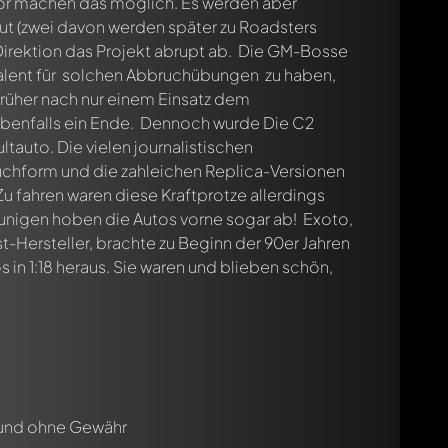
or machen das möglich. Es werden aber
t (zwei davon werden später zu Roadsters
irektion das Projekt abrupt ab. Die GM-Bosse
 Talent für solchen Abbruchübungen zu haben,
cht. Sie werden dann automatisch darüber informiert.
früher nach nur einem Einsatz dem
benfalls ein Ende. Dennoch wurde Die C2
auto. Die vielen journalistischen
chform und die zahleichen Replica-Versionen
 fahren waren diese Kraftprotze allerdings
eunigen hoben die Autos vorne sogar ab! Exoto,
t-Hersteller, brachte zu Beginn der 90er Jahren
 in 1:18 heraus. Sie waren und blieben schön,
 und ohne Gewähr