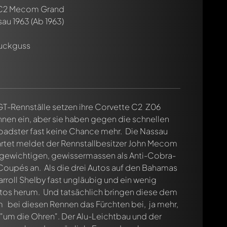
 C2 Mecom Grand
sau 1963
(Ab 1963)
ruckguss
 GT-Rennställe setzen ihre Corvette C2 Z06
nen ein, aber sie haben gegen die schnellen
oadster fast keine Chance mehr. Die Nassau
rtet meldet der Rennstallbesitzer John Mecom
tgewichtigen, gewissermassen als Anti-Cobra-
Coupés an. Als die drei Autos auf den Bahamas
rroll Shelby fast ungläubig und ein wenig
utos herum. Und tatsächlich bringen diese dem
bei diesen Rennen das Fürchten bei, ja mehr,
 "um die Ohren". Der Alu-Leichtbau und der