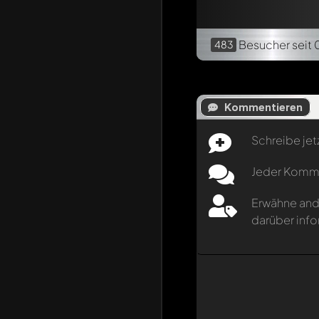
Besucher
seit 
483
Kommentieren
Schreibe jet
Jeder Kommen
Erwähne and
darüber info