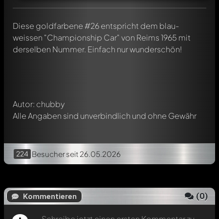
Schreibe jetzt einen ersten Kommentar zu diesem Modell!
Diese goldfarbene #26 entspricht dem blau-
Jeder Kommentar kann von allen Mitgliedern diskutiert
weissen "Championship Car" von Reims 1965 mit
werden. Es ist wie ein Chat.
derselben Nummer. Einfach nur wunderschön!
Erwähne andere Modelly-Mitglieder durch die
Verwendung eines
@
in deiner Nachricht. Sie werden dann
automatisch darüber informiert.
Autor: chubby
Alle Angaben sind unverbindlich und ohne Gewähr
224
Besucher
seit 26.05.2026
(
0
)
Kommentieren
Schreibe jetzt einen ersten Kommentar zu