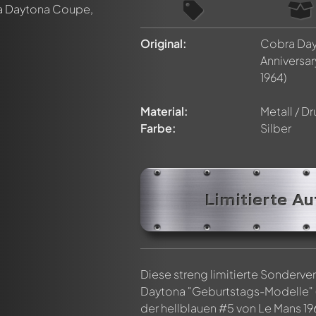
Original:
Cobra Day
Anniversar
1964)
Material:
Metall / D
Farbe:
Silber
n ersten Kommentar zu diesem Modell!
n von allen Mitgliedern diskutiert werden. Es ist wie ein Chat.
delly-Mitglieder durch die Verwendung eines
@
in deiner Nachri
Limitierte Au
Diese streng limitierte Sonderve
Daytona "Geburtstags-Modelle" (
der hellblauen #5 von Le Mans 19