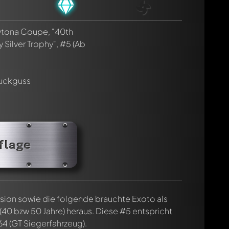
tona Coupe, "40th
y Silver Trophy", #5
(Ab
ruckguss
cht. Sie werden dann automatisch darüber informiert.
flage
rsion sowie die folgende brauchte Exoto als
40 bzw 50 Jahre) heraus. Diese #5 entspricht
64 (GT Siegerfahrzeug).