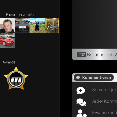
in Favoriten von (5)
Besucher
seit 
232
Awards
Kommentieren
Schreibe jet
Jeder Kommen
Erwähne and