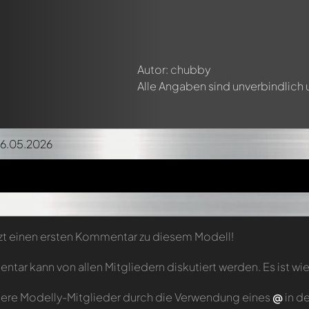
Autor: chubby
Alle Angaben sind unverbindlich
26.05.2026
zt einen ersten Kommentar zu diesem Modell!
tar kann von allen Mitgliedern diskutiert werden. Es ist wie
ere Modelly-Mitglieder durch die Verwendung eines
@
in d