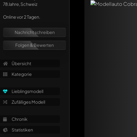
78 Jahre, Schweiz
Online vor 2 Tagen.
Nachricht schreiben
Folgen & Bewerten
Schreibe jetzt eine
Übersicht
Jeder Kommentar kan
Erwähne andere Mo
Kategorie
Lieblingsmodell
Zufälliges Modell
Chronik
Statistiken