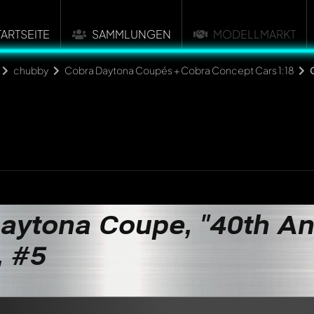
TARTSEITE
SAMMLUNGEN
MODELLMARKT
chubby
Cobra Daytona Coupés + Cobra Concept Cars 1:18
aytona Coupe, "40th Ann
, #5