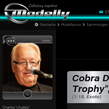
S
Startseite
Modellautos
Sammlungen
chubby
Cobra D
Trophy"
(1:18, Exoto)
Charles
"chubby"