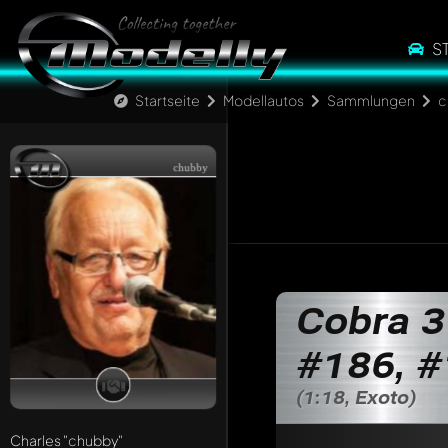
S
Startseite
Modellautos
Sammlungen
c
chubby
Cobra 3
#186, #
(1:18, Exoto)
Charles
"chubby"