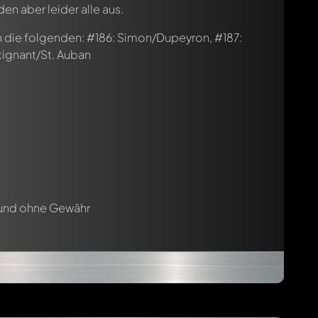
den aber leider alle aus.
n die folgenden: #186: Simon/Dupeyron, #187:
tignant/St. Auban
 und ohne Gewähr