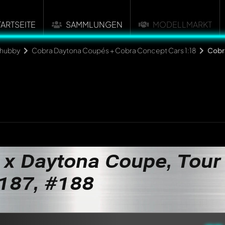
TARTSEITE
SAMMLUNGEN
MODELLMARKT
hubby
Cobra Daytona Coupés + Cobra Concept Cars 1:18
Cobra
 x Daytona Coupe, Tour
187, #188