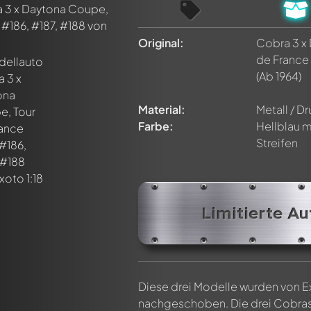
Original:
Cobra 3 x
de France 
(Ab 1964)
Material:
Metall / D
Farbe:
Hellblau m
Streifen
Limitierte Au
n ersten Kommentar zu diesem Modell!
n von allen Mitgliedern diskutiert werden. Es ist wie ein Chat.
delly-Mitglieder durch die Verwendung eines
@
in deiner Nachri
Diese drei Modelle wurden von E
nachgeschoben. Die drei Cobras 