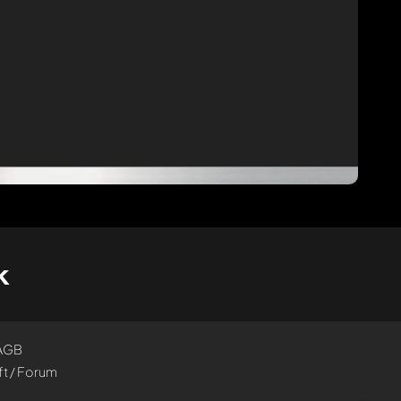
k
AGB
t / Forum