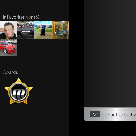
in Favoriten von (5)
Awards
Besucher
seit 
224