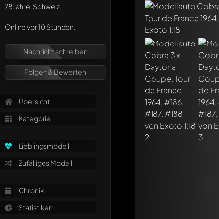
78 Jahre, Schweiz
Online vor 10 Stunden.
Nachricht schreiben
Folgen & Bewerten
Übersicht
Kategorie
Lieblingsmodell
Zufälliges Modell
Schreibe jetzt eine
Jeder Kommentar kan
Chronik
Erwähne andere Mo
Statistiken