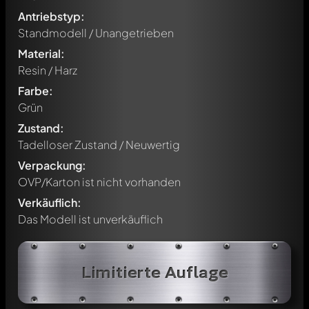
Antriebstyp:
Standmodell / Unangetrieben
Material:
Resin / Harz
Farbe:
Grün
Zustand:
Tadelloser Zustand / Neuwertig
Verpackung:
OVP/Karton ist nicht vorhanden
Verkäuflich:
Das Modell ist unverkäuflich
Limitierte Auflage
Schreibe jetzt einen ersten Kommentar zu diesem Modell!