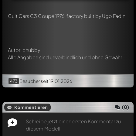
Jeder Kommentar kann von allen Mitgliedern diskutiert
werden. Es ist wie ein Chat.
Cult Cars C3 Coupé 1976, factory built by Ugo Fadini
Erwähne andere Modelly-Mitglieder durch die
Verwendung eines
@
in deiner Nachricht. Sie werden dann
automatisch darüber informiert.
Autor: chubby
Alle Angaben sind unverbindlich und ohne Gewähr
473
Besucher
seit 19.01.2026
(
0
)
Kommentieren
Schreibe jetzt einen ersten Kommentar zu
diesem Modell!