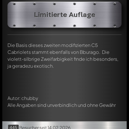
Limitierte Auflage
Die Basis dieses zweiten modifizierten C5
Schreibe jetzt einen ersten Kommentar zu diesem Modell!
Cabriolets stammt ebenfalls von Bburago. Die
Jeder Kommentar kann von allen Mitgliedern diskutiert
violett-silbrige Zweifarbigkeit finde ich besonders,
werden. Es ist wie ein Chat.
ja geradezu exotisch.
Erwähne andere Modelly-Mitglieder durch die
Verwendung eines
@
in deiner Nachricht. Sie werden dann
automatisch darüber informiert.
Autor: chubby
Alle Angaben sind unverbindlich und ohne Gewähr
445
Besucher
seit 14.02.2026