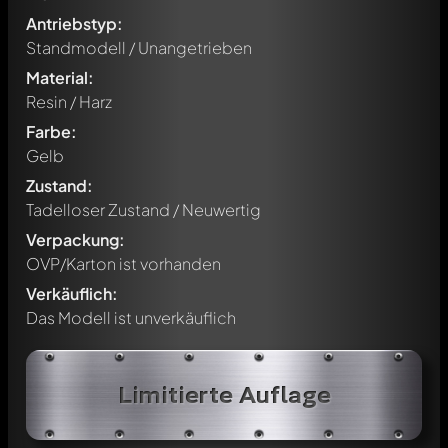
Antriebstyp:
Standmodell / Unangetrieben
Material:
Resin / Harz
Farbe:
Gelb
Zustand:
Tadelloser Zustand / Neuwertig
Verpackung:
OVP/Karton ist vorhanden
Verkäuflich:
Das Modell ist unverkäuflich
Limitierte Auflage