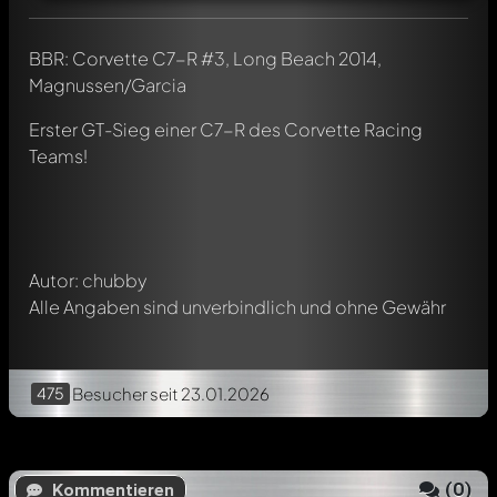
BBR: Corvette C7-R #3, Long Beach 2014,
Magnussen/Garcia
Schreibe jetzt einen ersten Kommentar zu diesem Modell!
Jeder Kommentar kann von allen Mitgliedern diskutiert
Erster GT-Sieg einer C7-R des Corvette Racing
werden. Es ist wie ein Chat.
Teams!
Erwähne andere Modelly-Mitglieder durch die
Verwendung eines
@
in deiner Nachricht. Sie werden dann
automatisch darüber informiert.
Autor: chubby
Alle Angaben sind unverbindlich und ohne Gewähr
475
Besucher
seit 23.01.2026
(
0
)
Kommentieren