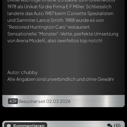
1978 als Unikat für die Firma E F Miller. Schliesslich
landete das Auto 1987 beim Corvette Spezialisten
und Sammler Lance Smith. 1988 wurde es von
Schreibe jetzt einen ersten Kommentar zu diesem Modell!
"Restored Huntington Cars" restauriert.
Jeder Kommentar kann von allen Mitgliedern diskutiert
Sensationelle "Monster"-Vette, perfekte Umsetzung
werden. Es ist wie ein Chat.
von Arena Modelli, also zweifellos top notch!
Erwähne andere Modelly-Mitglieder durch die
Verwendung eines
@
in deiner Nachricht. Sie werden dann
automatisch darüber informiert.
Autor: chubby
Alle Angaben sind unverbindlich und ohne Gewähr
439
Besucher
seit 02.03.2026
(
0
)
Kommentieren