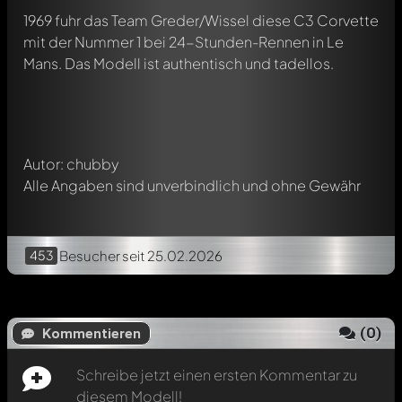
Schreibe jetzt einen ersten Kommentar zu diesem Modell!
1969 fuhr das Team Greder/Wissel diese C3 Corvette
Jeder Kommentar kann von allen Mitgliedern diskutiert
mit der Nummer 1 bei 24-Stunden-Rennen in Le
werden. Es ist wie ein Chat.
Mans. Das Modell ist authentisch und tadellos.
Erwähne andere Modelly-Mitglieder durch die
Verwendung eines
@
in deiner Nachricht. Sie werden dann
automatisch darüber informiert.
Autor: chubby
Alle Angaben sind unverbindlich und ohne Gewähr
453
Besucher
seit 25.02.2026
(
0
)
Kommentieren
Schreibe jetzt einen ersten Kommentar zu
diesem Modell!