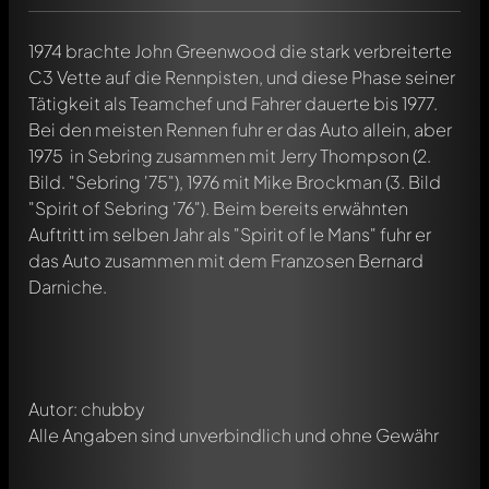
1974 brachte John Greenwood die stark verbreiterte
C3 Vette auf die Rennpisten, und diese Phase seiner
Tätigkeit als Teamchef und Fahrer dauerte bis 1977.
Bei den meisten Rennen fuhr er das Auto allein, aber
1975 in Sebring zusammen mit Jerry Thompson (2.
Bild. "Sebring '75"), 1976 mit Mike Brockman (3. Bild
"Spirit of Sebring '76"). Beim bereits erwähnten
Schreibe jetzt einen ersten Kommentar zu diesem Modell!
Auftritt im selben Jahr als "Spirit of le Mans" fuhr er
Jeder Kommentar kann von allen Mitgliedern diskutiert
das Auto zusammen mit dem Franzosen Bernard
werden. Es ist wie ein Chat.
Darniche.
Erwähne andere Modelly-Mitglieder durch die
Verwendung eines
@
in deiner Nachricht. Sie werden dann
automatisch darüber informiert.
Autor: chubby
Alle Angaben sind unverbindlich und ohne Gewähr