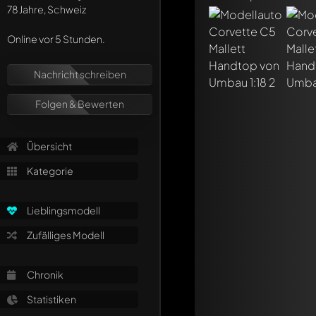
78 Jahre, Schweiz
Online vor 5 Stunden.
Nachricht schreiben
Schreibe jetzt eine
Jeder Kommentar kan
Folgen & Bewerten
Erwähne andere Mo
Übersicht
Kategorie
Lieblingsmodell
Zufälliges Modell
Chronik
Statistiken