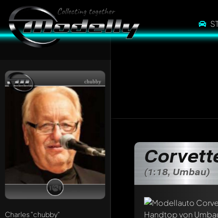
S
chubby
Corvett
(1:18, Umbau)
Charles
"chubby"