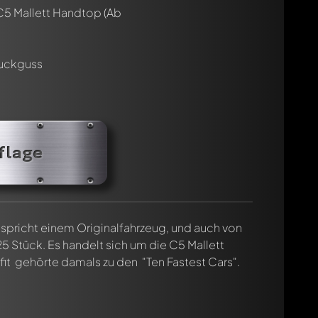
C5 Mallett Handtop
(Ab
ruckguss
cht. Sie werden dann automatisch darüber informiert.
flage
spricht einem Originalfahrzeug, und auch von
 Stück. Es handelt sich um die C5 Mallett
it gehörte damals zu den "Ten Fastest Cars".