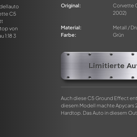
Original:
Corvette 
2002)
Material:
Metall / D
Farbe:
Grün
n ersten Kommentar zu diesem Modell!
n von allen Mitgliedern diskutiert werden. Es ist wie ein Chat.
delly-Mitglieder durch die Verwendung eines
@
in deiner Nachri
Limitierte Au
Auch diese C5 Ground Effect ent
diesem Modell machte Apycars 25
Hardtop. Das Auto in diesem Outf