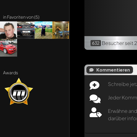
in Favoriten von (5)
Besucher
seit 
632
Kommentieren
Awards
Schreibe jet
Jeder Kommen
Erwähne and
darüber info