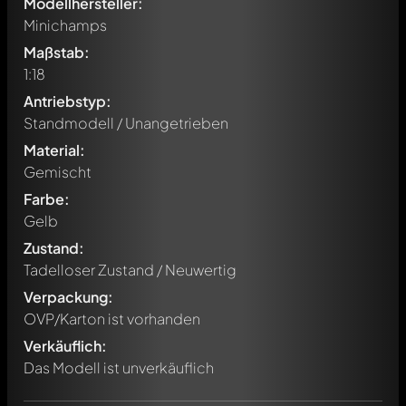
Modellhersteller:
Minichamps
Maßstab:
1:18
Antriebstyp:
Standmodell / Unangetrieben
Material:
Gemischt
Farbe:
Gelb
Zustand:
Tadelloser Zustand / Neuwertig
Verpackung:
Schreibe jetzt einen ersten Kommentar zu diesem Modell!
OVP/Karton ist vorhanden
Jeder Kommentar kann von allen Mitgliedern diskutiert
werden. Es ist wie ein Chat.
Verkäuflich:
Erwähne andere Modelly-Mitglieder durch die
Das Modell ist unverkäuflich
Verwendung eines
@
in deiner Nachricht. Sie werden dann
automatisch darüber informiert.