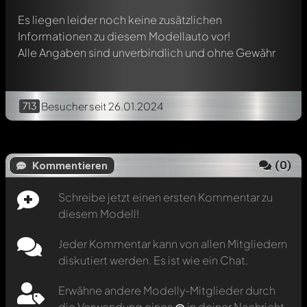
Es liegen leider noch keine zusätzlichen
Informationen zu diesem Modellauto vor!
Alle Angaben sind unverbindlich und ohne Gewähr
713
Besucher
seit 26.01.2024
(
0
)
Kommentieren
Schreibe jetzt einen ersten Kommentar zu
diesem Modell!
Jeder Kommentar kann von allen Mitgliedern
diskutiert werden. Es ist wie ein Chat.
Erwähne andere Modelly-Mitglieder durch
die Verwendung eines
@
in deiner Nachricht.