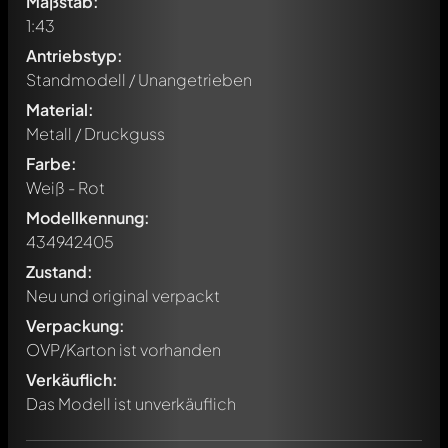
Maßstab:
1:43
Antriebstyp:
Standmodell / Unangetrieben
Material:
Metall / Druckguss
Farbe:
Weiß - Rot
Modellkennung:
434942405
Zustand:
Neu und original verpackt
Verpackung:
Schreibe jetzt einen ersten Kommentar zu diesem Modell!
OVP/Karton ist vorhanden
Jeder Kommentar kann von allen Mitgliedern diskutiert
werden. Es ist wie ein Chat.
Verkäuflich:
Erwähne andere Modelly-Mitglieder durch die
Das Modell ist unverkäuflich
Verwendung eines
@
in deiner Nachricht. Sie werden dann
automatisch darüber informiert.