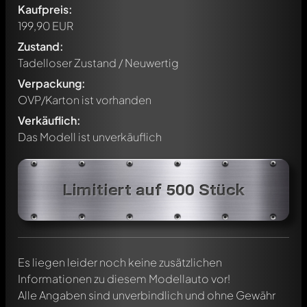
Kaufpreis:
199,90 EUR
Zustand:
Tadelloser Zustand / Neuwertig
Verpackung:
OVP/Karton ist vorhanden
Verkäuflich:
Das Modell ist unverkäuflich
Schreibe jetzt einen ersten Kommentar zu diesem Modell!
Jeder Kommentar kann von allen Mitgliedern diskutiert
Limitiert auf 500 Stück
werden. Es ist wie ein Chat.
Erwähne andere Modelly-Mitglieder durch die
Verwendung eines
@
in deiner Nachricht. Sie werden dann
automatisch darüber informiert.
Es liegen leider noch keine zusätzlichen
Informationen zu diesem Modellauto vor!
Alle Angaben sind unverbindlich und ohne Gewähr