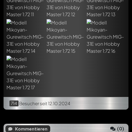
Schreibe jetzt einen ersten Kommentar zu diesem Modell!
Jeder Kommentar kann von allen Mitgliedern diskutiert
werden. Es ist wie ein Chat.
Erwähne andere Modelly-Mitglieder durch die
Verwendung eines
@
in deiner Nachricht. Sie werden dann
automatisch darüber informiert.
714
Besucher
seit 12.10.2024
(
0
)
Kommentieren