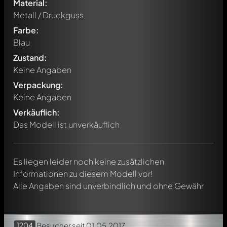
Material:
Metall / Druckguss
Farbe:
Blau
Zustand:
Keine Angaben
Verpackung:
Schreibe jetzt einen ersten Kommentar zu diesem Modell!
Keine Angaben
Jeder Kommentar kann von allen Mitgliedern diskutiert
werden. Es ist wie ein Chat.
Verkäuflich:
Erwähne andere Modelly-Mitglieder durch die
Das Modell ist unverkäuflich
Verwendung eines
@
in deiner Nachricht. Sie werden dann
automatisch darüber informiert.
Es liegen leider noch keine zusätzlichen
Informationen zu diesem Modell vor!
Alle Angaben sind unverbindlich und ohne Gewähr
1204
Besucher
seit 01.05.2017